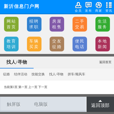
新沂信息门户网
会员
发布
商家
资讯
网站
招聘
房屋
二手
生活
首页
求职
租售
交易
服务
教育
车辆
交友
便民
本地
培训
买卖
征婚
电话
新闻
找人/寻物
返回首页
征婚
结伴活动
技能交换
找人/寻物
拼车/顺风车
当前第1页 第一页 上一页 下一页
触屏版
电脑版
返回顶部