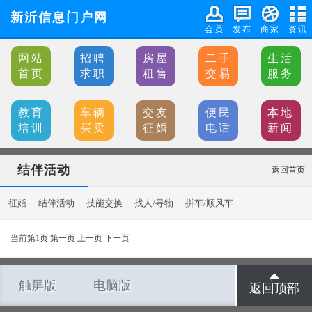
新沂信息门户网
会员
发布
商家
资讯
网站
招聘
房屋
二手
生活
首页
求职
租售
交易
服务
教育
车辆
交友
便民
本地
培训
买卖
征婚
电话
新闻
结伴活动
返回首页
征婚
结伴活动
技能交换
找人/寻物
拼车/顺风车
当前第1页 第一页 上一页 下一页
触屏版
电脑版
返回顶部