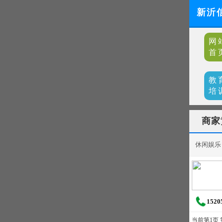
新沂
网
首
教
培
商家
休闲娱乐
1520
当前第1页 