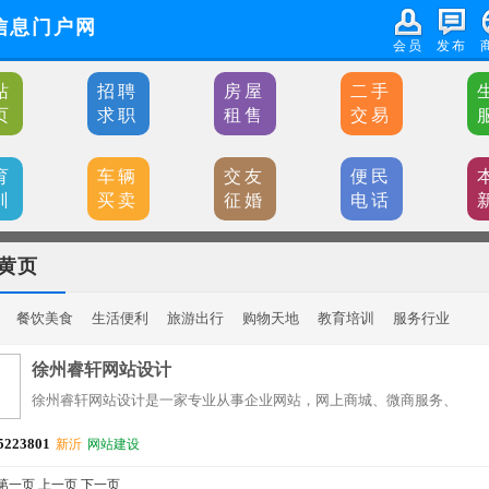
信息门户网
会员
发布
站
招聘
房屋
二手
页
求职
租售
交易
育
车辆
交友
便民
训
买卖
征婚
电话
黄页
餐饮美食
生活便利
旅游出行
购物天地
教育培训
服务行业
徐州睿轩网站设计
徐州睿轩网站设计是一家专业从事企业网站，网上商城、微商服务、
5223801
新沂
网站建设
第一页 上一页 下一页