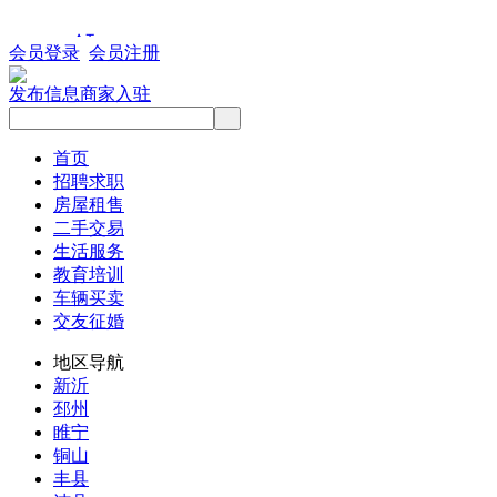
会员登录
会员注册
发布信息
商家入驻
首页
招聘求职
房屋租售
二手交易
生活服务
教育培训
车辆买卖
交友征婚
地区导航
新沂
邳州
睢宁
铜山
丰县